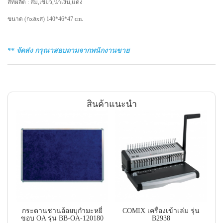
สีที่ผลิต : ส้ม,เขียว,น้ำเงิน,แดง
ขนาด (กxลxส) 140*46*47 cm.
** จัดส่ง กรุณาสอบถามจากพนักงานขาย
สินค้าแนะนำ
กระดานชานอ้อยบุกำมะหยี่
COMIX เครื่องเข้าเล่ม รุ่น
แท
ขอบ OA รุ่น BB-OA-120180
B2938