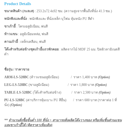
Product Details
ขนาดสินค้า (กxลxส)
: 253.2x72.4x92 ซม. (ความสูงจากพื้นถึงที่นั่ง 41.3 ซม.)
พนักพิงและที่นั่ง
: พนักพิงและ ที่นั่งเหล็ก บุโฟม หุ้มหนัง PU สีดำ
ขาเก้าอี้
: โครงอลูมิเนียม, พ่นสี
ท้าวแขน
: อลูมิเนียมหล่อ, พ่นสี
คานเก้าอี้
: เหล็กเคลือบ, พ่นสี
โต๊ะสำหรับต่อข้างชุดเก้าอี้แถวพักคอย
: ผลิตจากไม้ MDF 25 มม. ปิดผิวลามิเนตสี
ดำ
ชื่อรุ่น / ราคาขาย
ARM-LS-
528BC
(ท้าวแขนอลูมิเนียม) / ราคา 1,400 บาท
(Option)
LEG-LS-
528BC
(ขาอลูมิเนียม) / ราคา 1,800 บาท
(Option)
TABLE-LS-528BC
(โต๊ะสำหรับต่อข้าง) / ราคา 2,500 บาท
(Option)
PU-LS-528BC
(ค่าบริการหุ้มเบาะ PU สีอื่น) / ราคา 600 บาท (ราคาต่อ 1 ที่
นั่ง)
(Option)
**
จำนวนสั่งซื้อขั้นต่ำ 100 ที่นั่ง + สามารถสั่งผลิตโต๊ะวางของ หรือเพิ่มชิ้นส่วนแขน
และขาเก้าอี้ได้ (คิดราคาเพิ่มเติม)